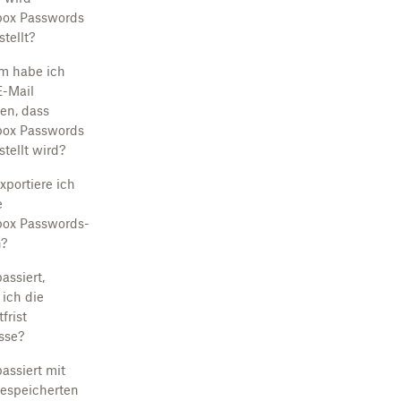
ox Passwords
tellt?
m habe ich
E-Mail
ten, dass
ox Passwords
stellt wird?
xportiere ich
e
ox Passwords-
?
assiert,
ich die
frist
sse?
assiert mit
espeicherten