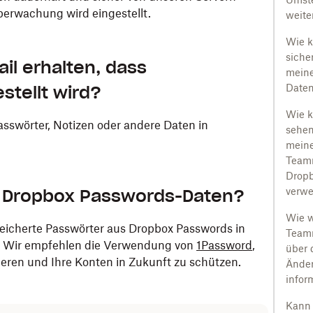
erwachung wird eingestellt.
weite
Wie k
sicher
il erhalten, dass
meine
stellt wird?
Daten
Wie k
Passwörter, Notizen oder andere Daten in
sehen
meine
Teamm
Dropb
e Dropbox Passwords-Daten?
verw
Wie 
peicherte Passwörter aus Dropbox Passwords in
Teamm
. Wir empfehlen die Verwendung von
1Password
,
über 
eren und Ihre Konten in Zukunft zu schützen.
Ände
infor
Kann 