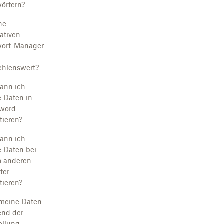
örtern?
he
nativen
wort-Manager
hlenswert?
ann ich
 Daten in
sword
tieren?
ann ich
 Daten bei
 anderen
ter
tieren?
meine Daten
nd der
ellung