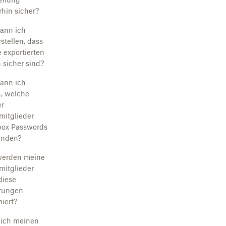
rhin sicher?
ann ich
stellen, dass
 exportierten
 sicher sind?
ann ich
, welche
r
itglieder
ox Passwords
enden?
werden meine
itglieder
diese
rungen
miert?
ich meinen