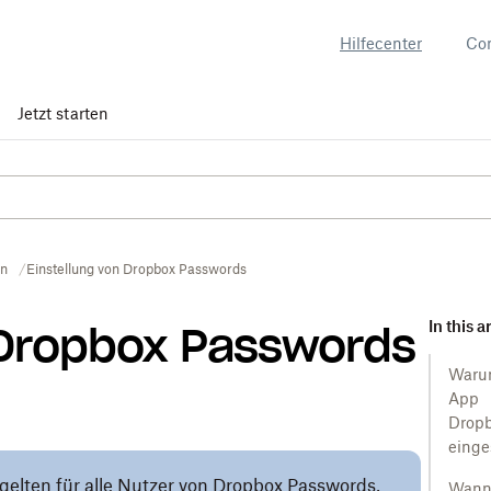
Hilfecenter
Co
Jetzt starten
en
Einstellung von Dropbox Passwords
In this a
 Dropbox Passwords
Warum
App
Dropb
einges
 gelten für alle Nutzer von Dropbox Passwords,
Wann