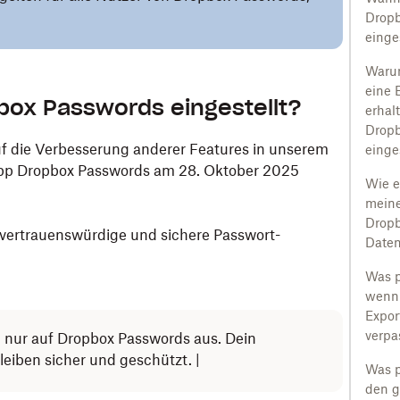
Dropb
einges
Waru
eine 
box Passwords eingestellt?
erhal
Dropb
 die Verbesserung anderer Features in unserem
einge
 App Dropbox Passwords am 28. Oktober 2025
Wie e
mein
Dropb
e vertrauenswürdige und sichere Passwort-
Daten
Was p
wenn 
Export
verpa
 nur auf Dropbox Passwords aus. Dein
eiben sicher und geschützt. |
Was p
den g