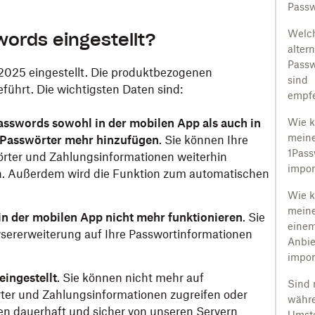
Passw
Welc
ords eingestellt?
alter
Pass
2025 eingestellt. Die produktbezogenen
sind
ührt. Die wichtigsten Daten sind:
empfe
asswords sowohl in der mobilen App als auch in
Wie k
meine
 Passwörter mehr hinzufügen
. Sie können Ihre
1Pas
rter und Zahlungsinformationen weiterhin
impor
n. Außerdem wird die Funktion zum automatischen
Wie k
meine
n der mobilen App nicht mehr funktionieren
. Sie
einem
sererweiterung auf Ihre Passwortinformationen
Anbie
impor
ingestellt
. Sie können nicht mehr auf
Sind 
er und Zahlungsinformationen zugreifen oder
währe
en dauerhaft und sicher von unseren Servern
Umst