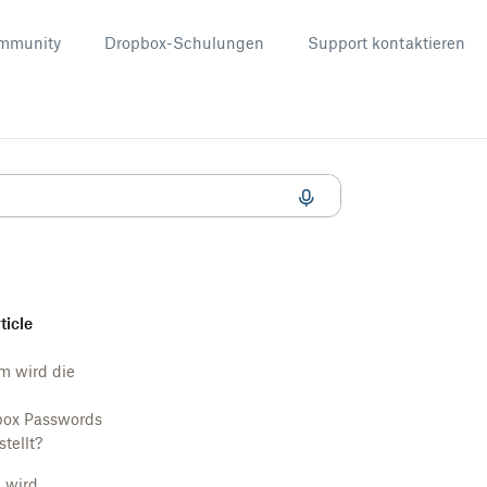
mmunity
Dropbox-Schulungen
Support kontaktieren
rticle
 wird die
ox Passwords
tellt?
 wird