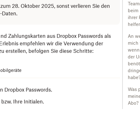
Teamm
s zum 28. Oktober 2025, sonst verlieren Sie den
beim 
s-Daten.
ihrer
helfe
und Zahlungskarten aus Dropbox Passwords als
An we
 Erlebnis empfehlen wir die Verwendung der
mich
wenn 
erstellen, befolgen Sie diese Schritte:
der U
benöt
Mobilgeräte
dring
habe
on Dropbox Passwords.
Was p
meine
 bzw. Ihre Initialen.
Abo?