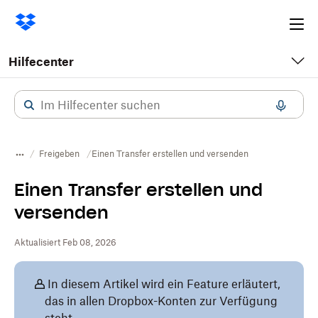
Ope
me
Hilfecenter
Freigeben
Einen Transfer erstellen und versenden
Einen Transfer erstellen und
versenden
Aktualisiert Feb 08, 2026
In diesem Artikel wird ein Feature erläutert,
das in allen Dropbox-Konten zur Verfügung