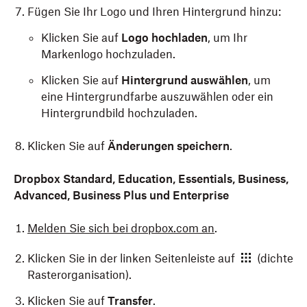
Klicken Sie auf
Link kopieren
oder
E-Mail senden
.
Fügen Sie Ihr Logo und Ihren Hintergrund hinzu:
schützen.
Klicken Sie auf
Logo hochladen
, um Ihr
Tippen Sie auf
Link zum Teilen kopieren
und
Markenlogo hochzuladen.
fügen Sie den Transfer-Link an der Stelle ein, an
Hinweise
:
der Sie ihn teilen möchten.
Klicken Sie auf
Hintergrund auswählen
, um
Die
Desktop-App von Dropbox
muss
eine Hintergrundfarbe auszuwählen oder ein
Tippen Sie auf
Teilen
oder
Fertig
.
installiert sein, damit Sie Übertragungen
Hintergrundbild hochzuladen.
von Ihrem Computer aus senden können.
Klicken Sie auf
Änderungen speichern
.
Download-Benachrichtigungen sind
standardmäßig deaktiviert. Sie können sie
Dropbox Standard, Education, Essentials,
Business,
aktivieren, wenn Sie einen Transfer
Advanced, Business Plus und Enterprise
erstellen, indem Sie den Anweisungen oben
folgen, oder wenn Sie gesendete Transfers
Melden Sie sich bei dropbox.com an
.
verwalten.
Erfahren Sie, wie Sie gesendete
Transfers verwalten
.
Klicken Sie in der linken Seitenleiste auf
(dichte
Rasterorganisation).
Klicken Sie auf
Transfer
.