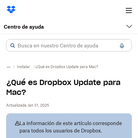
Ope
me
Centro de ayuda
Instalar
¿Qué es Dropbox Update para Mac?
¿Qué es Dropbox Update para
Mac?
Actualizada Jan 31, 2025
La información de este artículo corresponde
para todos los usuarios de Dropbox.