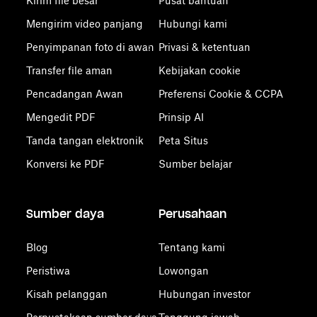
Kirim file besar
Pusat bantuan
Mengirim video panjang
Hubungi kami
Penyimpanan foto di awan
Privasi & ketentuan
Transfer file aman
Kebijakan cookie
Pencadangan Awan
Preferensi Cookie & CCPA
Mengedit PDF
Prinsip AI
Tanda tangan elektronik
Peta Situs
Konversi ke PDF
Sumber belajar
Sumber daya
Perusahaan
Blog
Tentang kami
Peristiwa
Lowongan
Kisah pelanggan
Hubungan investor