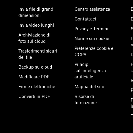
Invia file di grandi
Centro assistenza
B
dimensioni
Contattaci
E
Invia video lunghi
Privacy e Termini
S
Archiviazione di
Norme sui cookie
L
foto sul cloud
r
Preferenze cookie e
Trasferimenti sicuri
CCPA
D
dei file
Principi
F
Backup su cloud
sull'intelligenza
Modificare PDF
artificiale
R
Firme elettroniche
Mappa del sito
P
Converti in PDF
Risorse di
P
formazione
i
T