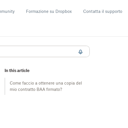
munity
Formazione su Dropbox
Contatta il supporto
per l’account di team Dropbox
In this article
Come faccio a ottenere una copia del
mio contratto BAA firmato?