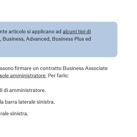
nte articolo si applicano ad
alcuni tipi di
 Business, Advanced, Business Plus ed
ossono firmare un contratto Business Associate
sole amministratore
. Per farlo:
i di amministratore.
la barra laterale sinistra.
rale sinistra.