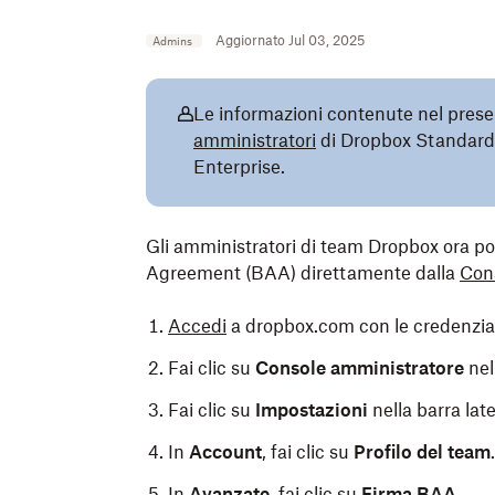
Aggiornato Jul 03, 2025
Admins
Le informazioni contenute nel prese
amministratori
di Dropbox Standard,
Enterprise.
Gli amministratori di team Dropbox ora p
Agreement (BAA) direttamente dalla
Con
Accedi
a dropbox.com con le credenzial
Fai clic su
Console amministratore
nel
Fai clic su
Impostazioni
nella barra late
In
Account
, fai clic su
Profilo del team
.
In
Avanzate
, fai clic su
Firma BAA
.