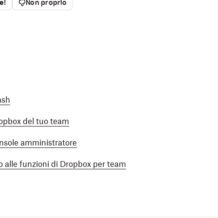
ie!
Non proprio
ash
ropbox del tuo team
console amministratore
to alle funzioni di Dropbox per team