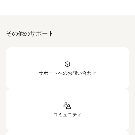
は、ターミナルに次のコマンドを入力して Enter キーを
macOS に Dropbox デスクトップ アプリの 2 つのバー
押します。
ジョンがインストールされているユーザーもいる可能性
があります。これにより、同期の問題が発生する可能性
があります。この場合は、2 つ目のバージョンの
コピー
rm -rv ~/Dropbox
その他のサポート
Dropbox デスクトップをアンインストールする必要があ
ります。
File Provider 上の macOS 用 Dropbox で予想される変
注
：Dropbox フォルダが既定の場所にない場合
更の詳細をご覧ください
。
は、このコマンドを修正しなければならない可
能性があります。
サポートへのお問い合わせ
コミュニティ