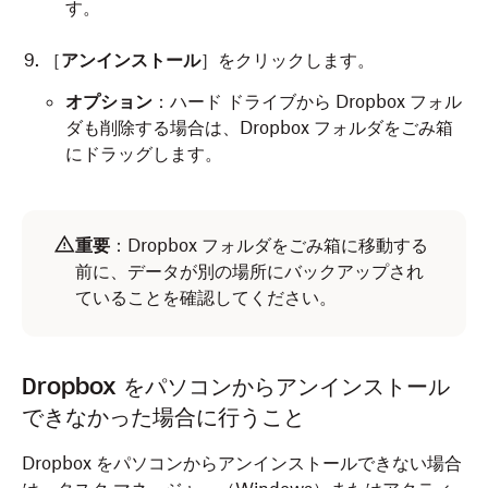
す。
［
アンインストール
］をクリックします。
オプション
：ハード ドライブから Dropbox フォル
ダも削除する場合は、Dropbox フォルダをごみ箱
にドラッグします。
重要
：Dropbox フォルダをごみ箱に移動する
前に、データが別の場所にバックアップされ
ていることを確認してください。
Mac デバイスのメニューバーから Dropbox をアンイン
Linux のパソコンで Dropbox をアンインストールするに
Dropbox をパソコンからアンインストール
ストールするには：
は、次のコマンドを 1 つずつコピーしてターミナル ウィ
できなかった場合に行うこと
ンドウに貼り付け、各コマンドの後に
Enter キーを押し
ます。
メニュー バーの
（Dropbox）をクリックします。
Dropbox をパソコンからアンインストールできない場合