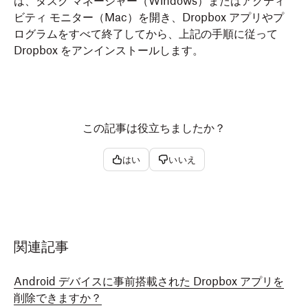
は、タスク マネージャー（Windows）またはアクティ
左下のアバター（プロフィール写真またはイニシャ
ビティ モニター（Mac）を開き、Dropbox アプリやプ
ル）をクリックします。
注
：リストされたコマンドの一部でエラーが発
ログラムをすべて終了してから、上記の手順に従って
［
終了
］をクリックします。
生することがありますが、最後のコマンドの入
Dropbox をアンインストールします。
力を終えると、Dropbox はパソコンから正常に
［Finder］を開きます。
アンインストールされます。
［
アプリケーション
］をクリックします。
［
Dropbox
］をゴミ箱にドラッグします。
この記事は役立ちましたか？
コピー
dropbox stop

オプション
：ハード ドライブから Dropbox フォル
dropbox status  # Should report 
"not running"
はい
いいえ
ダも削除する場合は、Dropbox フォルダをゴミ箱
rm -rf ~/.dropbox-dist

にドラッグします。
rm -rf /var/lib/dropbox

rm -rf ~/.dropbox*

sudo apt-get remove nautilus-dropbox

sudo apt-get remove dropbox

重要
：Dropbox フォルダをごみ箱に移動する
関連記事
rm /etc/apt/source.d/dropbox
前に、データが別の場所にバックアップされ
ていることを確認してください。
Android デバイスに事前搭載された Dropbox アプリを
ハード ドライブから Dropbox フォルダも削除する場合
削除できますか？