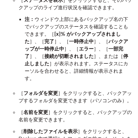
［
ステータスを表示
］をクリックすると、そのバッ
クアップのライブ進行状況を確認できます。
注：
ウィンドウ上部にあるバックアップ名の下
でバックアップのステータスを確認することも
できます。［
[x]% がバックアップされまし
た
］、［
完了
］、［
一時停止中
］、［
バックア
ップが一時停止中
］、［
エラー
］、［
一部完
了
］、［
接続が切断されました
］、または［
停
止しました
］が表示されます。ステータスにカ
ーソルを合わせると、詳細情報が表示されま
す。
［
フォルダを変更
］をクリックすると、バックアッ
プするフォルダを変更できます（パソコンのみ）。
［
名前を変更
］をクリックすると、バックアップの
名前を変更できます。
［
削除したファイルを表示
］をクリックすると、