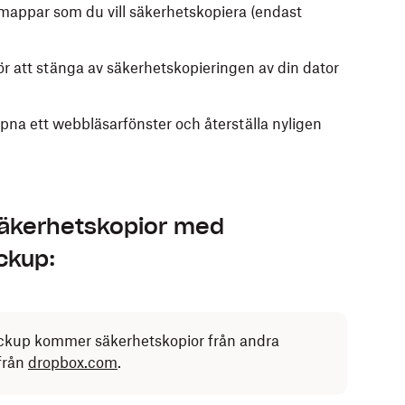
 mappar som du vill säkerhetskopiera (endast
ör att stänga av säkerhetskopieringen av din dator
ppna ett webbläsarfönster och återställa nyligen
säkerhetskopior med
ckup:
ckup kommer säkerhetskopior från andra
 från
dropbox.com
.