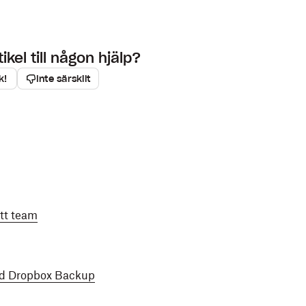
kel till någon hjälp?
k!
Inte särskilt
tt team
med Dropbox Backup