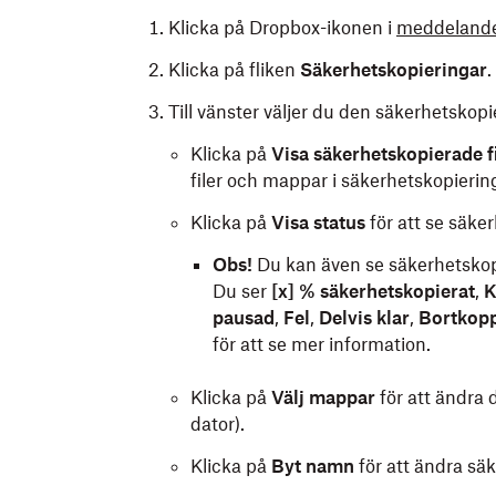
Klicka på Dropbox-ikonen i
meddelande
Klicka på fliken
Säkerhetskopieringar
.
Till vänster väljer du den säkerhetskopi
Klicka på
Visa säkerhetskopierade fi
filer och mappar i säkerhetskopierin
Klicka på
Visa status
för att se säke
Obs!
Du kan även se säkerhetskop
Du ser
[x] % säkerhetskopierat
,
K
pausad
,
Fel
,
Delvis klar
,
Bortkop
för att se mer information.
Klicka på
Välj mappar
för att ändra
dator).
Klicka på
Byt namn
för att ändra sä