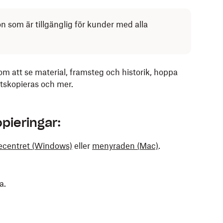
on som är tillgänglig för kunder med alla
m att se material, framsteg och historik, hoppa
etskopieras och mer.
pieringar:
centret
(Windows)
eller
menyraden
(Mac)
.
ra.