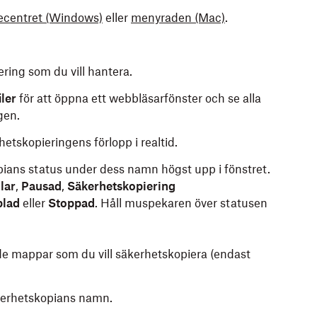
centret
(Windows)
eller
menyraden
(Mac)
.
ering som du vill hantera.
ler
för att öppna ett webbläsarfönster och se alla
gen.
rhetskopieringens förlopp i realtid.
ians status under dess namn högst upp i fönstret.
lar
,
Pausad
,
Säkerhetskopiering
plad
eller
Stoppad
. Håll muspekaren över statusen
 de mappar som du vill säkerhetskopiera (endast
kerhetskopians namn.