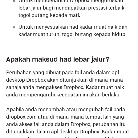
Untuk membenarkan Dropbox menguruskan
lebar jalur bagi mendapatkan prestasi terbaik,
togol butang kepada mati.
Untuk menyesuaikan had kadar muat naik dan
kadar muat turun, togol butang kepada hidup.
Klik
(Dropbox)
dalam bar menu
anda di sudut
kanan atas skrin anda.
Apakah maksud had lebar jalur?
Klik avatar anda (gambar profil anda atau huruf
Perubahan yang dibuat pada fail anda dalam apl
awal nama) di penjuru kiri bawah.
desktop Dropbox akan ditunjukkan di mana-mana
sahaja anda mengakses Dropbox. Kadar muat naik
Klik
Keutamaan
.
anda mempengaruhi kecepatan ini akan berlaku.
Klik pada tab
Rangkaian
.
Apabila anda menambah atau mengubah fail pada
Klik
Jalur lebar tersuai
.
dropbox.com atau di mana-mana tempat lain yang
anda akses fail anda dalam Dropbox, perubahan itu
Untuk membenarkan Dropbox menguruskan
ditunjukkan dalam apl desktop Dropbox. Kadar muat
lebar jalur bagi mendapatkan prestasi terbaik,