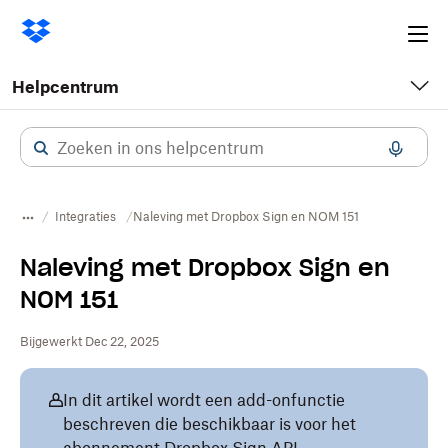
Ope
me
Helpcentrum
Integraties
Naleving met Dropbox Sign en NOM 151
Naleving met Dropbox Sign en
NOM 151
Bijgewerkt Dec 22, 2025
In dit artikel wordt een add-onfunctie
beschreven die beschikbaar is voor het