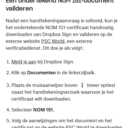
Een ondertekend NOM 151-document
valideren
Nadat een handtekeningaanvraag is voltooid, kun je
het ondertekende NOM 151-certificaat handmatig
downloaden van Dropbox Sign en valideren op de
externe website
PSC World
, een externe
verificatiedienst. Dit doe je als volgt:
Meld je aan
bij Dropbox Sign.
Klik op
Documenten
in de linkerzijbalk.
Plaats de muisaanwijzer boven
(meer opties)
naast het handtekeningverzoek waarvoor je het
certificaat wilt downloaden.
Selecteer
NOM 151
.
Volg de aanwijzingen om het document en het
certificaat op de website
PSC World
te downloaden