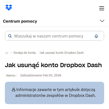
Ope
me
Centrum pomocy
Dostęp do konta
Jak usunąć konto Dropbox Dash
Jak usunąć konto Dropbox Dash
Zaktualizowano Feb 03, 2026
Admins
Informacje zawarte w tym artykule dotyczą
administratorów zespołów w Dropbox Dash.