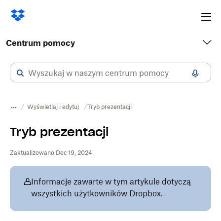
Ope
me
Centrum pomocy
Wyświetlaj i edytuj
Tryb prezentacji
Tryb prezentacji
Zaktualizowano Dec 19, 2024
Informacje zawarte w tym artykule dotyczą
wszystkich użytkowników Dropbox.