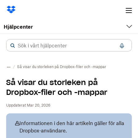
Ope
me
Hjälpcenter
Så visar du storleken på Dropbox-filer och -mappar
Så visar du storleken på
Dropbox-filer och -mappar
Uppdaterat Mar 20, 2026
Informationen i den här artikeln gäller för alla
Dropbox-användare.