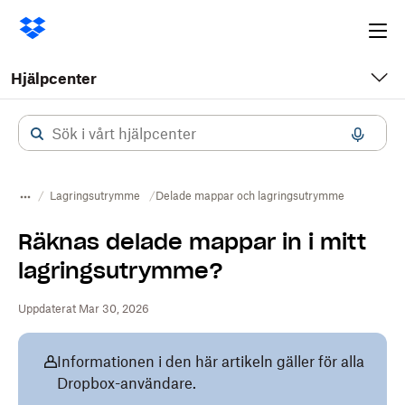
Ope
me
Hjälpcenter
Lagringsutrymme
Delade mappar och lagringsutrymme
Räknas delade mappar in i mitt
lagringsutrymme?
Uppdaterat Mar 30, 2026
Informationen i den här artikeln gäller för alla
Dropbox-användare.