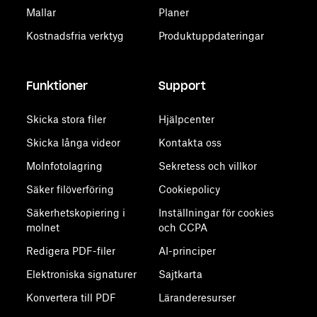
Mallar
Planer
Kostnadsfria verktyg
Produktuppdateringar
Funktioner
Support
Skicka stora filer
Hjälpcenter
Skicka långa videor
Kontakta oss
Molnfotolagring
Sekretess och villkor
Säker filöverföring
Cookiepolicy
Säkerhetskopiering i
Inställningar för cookies
molnet
och CCPA
Redigera PDF-filer
AI-principer
Elektroniska signaturer
Sajtkarta
Konvertera till PDF
Läranderesurser