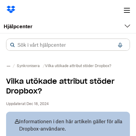
Ope
me
Hjälpcenter
Synkronisera
Vilka utökade attribut stöder Dropbox?
Vilka utökade attribut stöder
Dropbox?
Uppdaterat Dec 18, 2024
Informationen i den här artikeln gäller för alla
Dropbox-användare.