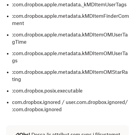
:com.dropbox.apple.metadata._kMDItemUserTags
:com.dropbox.apple.metadata.kMDItemFinderCom
ment
:com.dropbox.apple.metadata.kMDItemOMUserTa
gTime
:com.dropbox.apple.metadata.kMDItemOMUserTa
gs
:com.dropbox.apple.metadata.kMDItemOMStarRa
ting
:com.dropbox.posix.executable
com.dropbox.ignored / user.com.dropbox.ignored/
:com.dropbox.ignored
com.dropbox.attributes
user.com.dropbox.attributes
Obs!
Dessa är attribut som syns i filsystemet