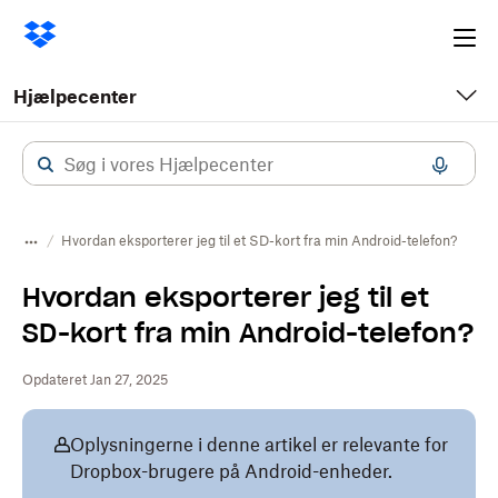
Ope
me
Hjælpecenter
Hvordan eksporterer jeg til et SD-kort fra min Android-telefon?
Hvordan eksporterer jeg til et
SD-kort fra min Android-telefon?
Opdateret Jan 27, 2025
Oplysningerne i denne artikel er relevante for
Dropbox-brugere på Android-enheder.