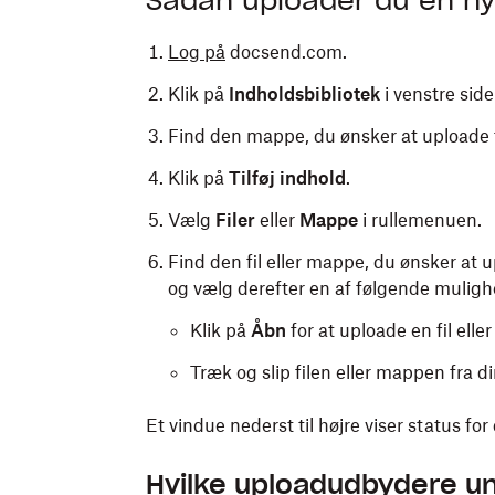
Sådan uploader du en ny 
Log på
docsend.com.
Klik på
Indholdsbibliotek
i venstre sid
Find den mappe, du ønsker at uploade fi
Klik på
Tilføj indhold
.
Vælg
Filer
eller
Mappe
i rullemenuen.
Find den fil eller mappe, du ønsker at 
og vælg derefter en af følgende muligh
Klik på
Åbn
for at uploade en fil eller
Træk og slip filen eller mappen fra d
Et vindue nederst til højre viser status for
Hvilke uploadudbydere u