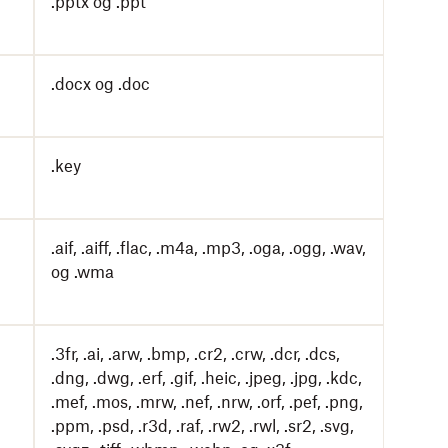
.pptx og .ppt
.docx og .doc
.key
.aif, .aiff, .flac, .m4a, .mp3, .oga, .ogg, .wav,
og .wma
.3fr, .ai, .arw, .bmp, .cr2, .crw, .dcr, .dcs,
.dng, .dwg, .erf, .gif, .heic, .jpeg, .jpg, .kdc,
.mef, .mos, .mrw, .nef, .nrw, .orf, .pef, .png,
.ppm, .psd, .r3d, .raf, .rw2, .rwl, .sr2, .svg,