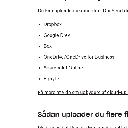
Du kan uploade dokumenter i DocSend dire
Dropbox
Google Drev
Box
OneDrive/OneDrive for Business
Sharepoint Online
Egnyte
Få mere at vide om udbydere af cloud-up
Sådan uploader du flere fi
Med upload af flere aktiver kan du sætte fle