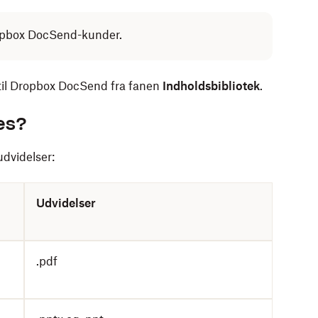
Dropbox DocSend-kunder.
p til Dropbox DocSend fra fanen
Indholdsbibliotek
.
tes?
udvidelser:
Udvidelser
.pdf