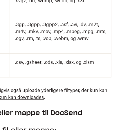
.svgz, .tiff, .wbmp, .webp, og .x3f
.3gp, .3gpp, .3gpp2, .asf, .avi, .dv, .m2t,
.m4v, .mkv, .mov, .mp4, .mpeg, .mpg, .mts,
.ogv, .rm, .ts, .vob, .webm, og .wmv
.csv, .gsheet, .ods, .xls, .xlsx, og .xlsm
vis også uploade yderligere filtyper, der kun kan
r kun kan downloades
.
eller mappe til DocSend