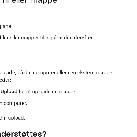
fil eller mappe:
epanel.
ler eller mapper til, og åbn den derefter.
uploade, på din computer eller i en ekstern mappe,
eder:
Upload
for at uploade en mappe.
in computer.
 din upload.
nderstøttes?