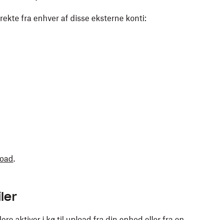
kte fra enhver af disse eksterne konti:
load
.
ler
re aktiver i kø til upload fra din enhed eller fra en