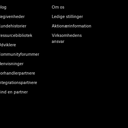
log
Om os
egivenheder
Ledige stillinger
undehistorier
Aktionærinformation
essurcebibliotek
Virksomhedens
ansvar
dviklere
Communityforummer
envisninger
orhandlerpartnere
ntegrationspartnere
ind en partner