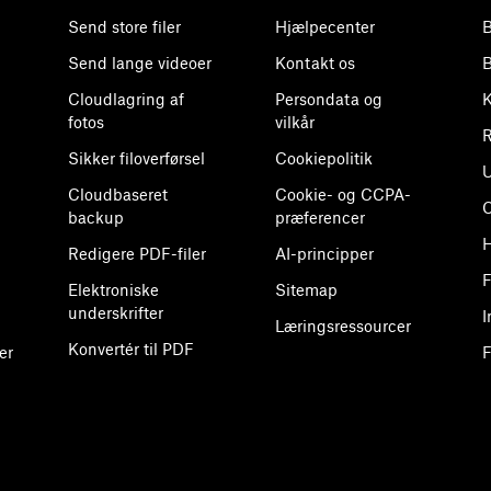
Send store filer
Hjælpecenter
B
Send lange videoer
Kontakt os
B
Cloudlagring af
Persondata og
K
fotos
vilkår
R
Sikker filoverførsel
Cookiepolitik
U
Cloudbaseret
Cookie- og CCPA-
backup
præferencer
H
Redigere PDF-filer
AI-principper
F
Elektroniske
Sitemap
underskrifter
I
Læringsressourcer
Konvertér til PDF
er
F