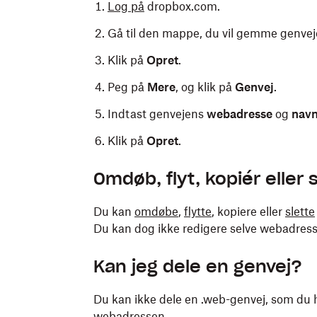
Log på
dropbox.com.
Gå til den mappe, du vil gemme genveje
Klik på
Opret
.
Peg på
Mere
, og klik på
Genvej
.
Indtast genvejens
webadresse
og
nav
Klik på
Opret
.
Omdøb, flyt, kopiér eller 
Du kan
omdøbe
,
flytte
, kopiere eller
slette
Du kan dog ikke redigere selve webadres
Kan jeg dele en genvej?
Du kan ikke dele en .web-genvej, som du h
webadressen.