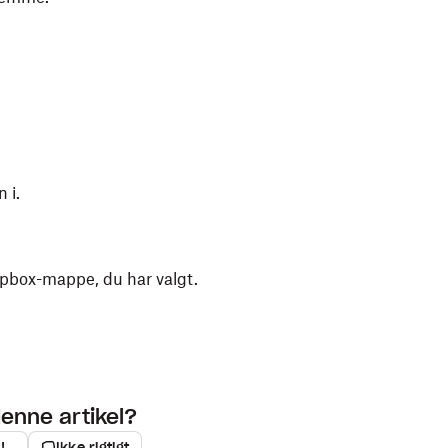
 i.
pbox-mappe, du har valgt.
denne artikel?
!
Ikke rigtigt