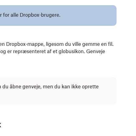
r for alle Dropbox-brugere.
en Dropbox-mappe, ligesom du ville gemme en fil.
og er repræsenteret af et globusikon. Genveje
 du åbne genveje, men du kan ikke oprette
x