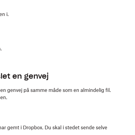
n i.
n
.
slet en genvej
en genvej på samme måde som en almindelig fil.
sen.
ar gemt i Dropbox. Du skal i stedet sende selve