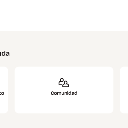
uda
to
Comunidad