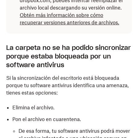
dropbox.com, puedes intentar reemplazar el
del disco, la cantidad de datos almacenados
archivo local descargando su versión online.
y la presencia de posibles errores.
Obtén más información sobre cómo
recuperar versiones anteriores de archivos.
Cómo ejecutar Utilidad de Discos en macOS
Haz clic en
Launchpad
en el
Dock
y escribe
La carpeta no se ha podido sincronizar
"Utilidad de Discos" en el campo de búsqueda.
porque estaba bloqueada por un
software antivirus
Haz clic en el icono
Utilidad de Discos
(estetoscopio en el disco duro).
Si la sincronización del escritorio está bloqueada
Selecciona un volumen en la barra lateral izquierda
porque tu software antivirus identifica una amenaza,
y haz clic en
Primera Ayuda
.
tienes estas opciones:
Para buscar problemas, haz clic en
Ejecutar
.
Elimina el archivo.
Para reparar los problemas, haz clic en
Reparar
Pon el archivo en cuarentena.
disco, Verificar disco
.
De esa forma, tu software antivirus podrá mover