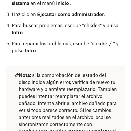
sistema
en el menú
Inicio
.
Haz clic en
Ejecutar como administrador
.
Para buscar problemas, escribe "chkdsk" y pulsa
Intro
.
Para reparar los problemas, escribe “chkdsk /r” y
pulsa
Intro
.
Importante
:
Nota
: si la comprobación del estado del
disco indica algún error, verifica de nuevo tu
Debes tener privilegios de administrador
hardware y plantéate reemplazarlo. También
para ejecutar
Utilidad de Discos
.
puedes intentar reemplazar el archivo
Se recomienda no interrumpir
Utilidad de
dañado. Intenta abrir el archivo dañado para
Discos
.
ver si todo parece correcto. Si los cambios
anteriores realizados en el archivo local se
El tiempo que lleva ejecutar
Utilidad de
sincronizaron correctamente con
Discos
depende del tamaño y la velocidad