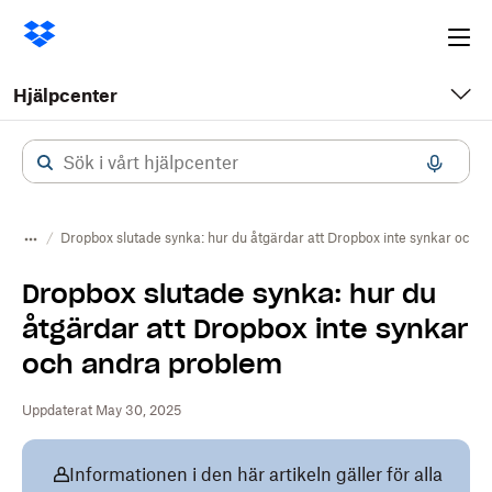
Ope
me
Hjälpcenter
Dropbox slutade synka: hur du åtgärdar att Dropbox inte synkar och 
Dropbox slutade synka: hur du
åtgärdar att Dropbox inte synkar
och andra problem
Uppdaterat May 30, 2025
Informationen i den här artikeln gäller för alla