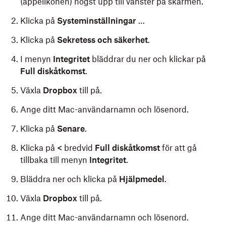
(äppelikonen) högst upp till vänster på skärmen.
Klicka på
Systeminställningar
…
Klicka på
Sekretess och säkerhet
.
I menyn
Integritet
bläddrar du ner och klickar på
Full diskåtkomst
.
Växla
Dropbox
till på.
Ange ditt Mac-användarnamn och lösenord.
Klicka på
Senare
.
Klicka på
<
bredvid
Full diskåtkomst
för att gå
tillbaka till menyn
Integritet
.
Bläddra ner och klicka på
Hjälpmedel
.
Växla
Dropbox
till på.
Ange ditt Mac-användarnamn och lösenord.