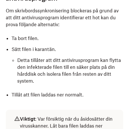
i sökfältet.
Om skrivbordssynkronisering blockeras på grund av
Klicka på ikonen
Skivverktyg
(stetoskop på en
att ditt antivirusprogram identifierar ett hot kan du
hårddisk).
prova följande alternativ:
Välj en volym i det vänstra sidofältet och klicka på
Skivkontroll
.
Ta bort filen.
Sök efter problem genom att klicka på
Kör.
Sätt filen i karantän.
Reparera problem genom att klicka på
Reparera
Detta tillåter att ditt antivirusprogram kan flytta
skiva, verifiera skiva
.
den infekterade filen till en säker plats på din
hårddisk och isolera filen från resten av ditt
system.
Tillåt att filen laddas ner normalt.
Viktigt
: Var försiktig när du åsidosätter din
virusskanner. Låt bara filen laddas ner