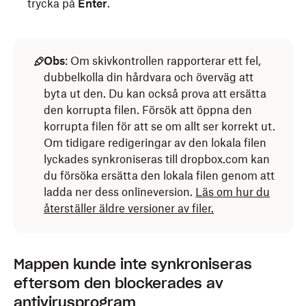
trycka på
Enter
.
Viktigt
:
Obs
: Om skivkontrollen rapporterar ett fel,
dubbelkolla din hårdvara och överväg att
Du måste ha administratörsbehörighet för
byta ut den. Du kan också prova att ersätta
att köra
Skivverktyg
.
den korrupta filen. Försök att öppna den
Det rekommenderas att du inte avbryter
korrupta filen för att se om allt ser korrekt ut.
Skivverktyg
.
Om tidigare redigeringar av den lokala filen
lyckades synkroniseras till dropbox.com kan
Tiden det tar att köra
Skivverktyg
beror på
du försöka ersätta den lokala filen genom att
storleken och hastigheten på din enhet,
ladda ner dess onlineversion.
Läs om hur du
mängden lagrade data och förekomsten av
återställer äldre versioner av filer.
potentiella fel.
Så kör du Skivverktyg i macOS
Mappen kunde inte synkroniseras
eftersom den blockerades av
Klicka på
Launchpad
i
Dock
och skriv ”Skivverktyg”
antivirusprogram