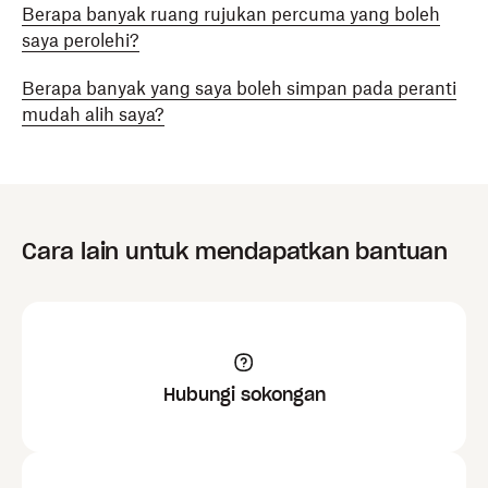
Berapa banyak ruang rujukan percuma yang boleh
atau
tekan
Luar talian
Tetapan
.
, tekan butang elipsis (
…
) dari bar
saya perolehi?
aplikasi dan pilih
Tetapan
.
Tekan
Cache
.
Berapa banyak yang saya boleh simpan pada peranti
Tekan
Cache
.
Tekan
Kosongkan Cache
.
mudah alih saya?
Tekan
Kosongkan Cache
.
Cara lain untuk mendapatkan bantuan
Hubungi sokongan