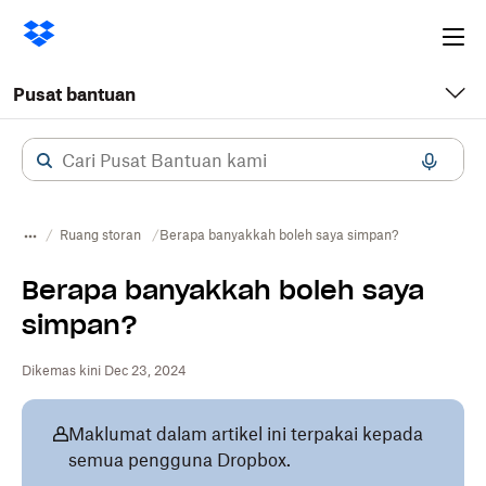
Ope
me
Pusat bantuan
Ruang storan
Berapa banyakkah boleh saya simpan?
Berapa banyakkah boleh saya
simpan?
Dikemas kini Dec 23, 2024
Maklumat dalam artikel ini terpakai kepada
semua pengguna Dropbox.