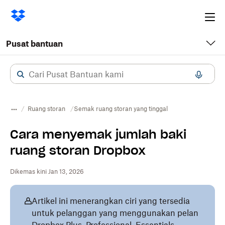
Ope
me
Pusat bantuan
Ruang storan
Semak ruang storan yang tinggal
Cara menyemak jumlah baki
ruang storan Dropbox
Dikemas kini Jan 13, 2026
Artikel ini menerangkan ciri yang tersedia
untuk pelanggan yang menggunakan pelan