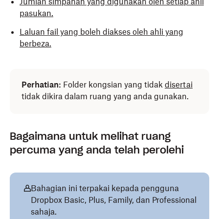
Jumlah simpanan yang digunakan oleh setiap ahli
pasukan.
Laluan fail yang boleh diakses oleh ahli yang
berbeza.
Widget simpanan pasukan di bar sisi kiri
membolehkan anda menyemak jumlah simpanan
Perhatian:
Folder kongsian yang tidak
disertai
yang digunakan oleh pasukan anda, dan mengambil
tidak dikira dalam ruang yang anda gunakan.
tindakan jika pasukan anda kekurangan ruang.
Anda juga boleh menggunakan alat pembersihan
Bagaimana untuk melihat ruang
Urus simpanan
:
percuma yang anda telah perolehi
Klik
(pilihan tambahan) di sebelah folder yang
anda ingin uruskan.
Bahagian ini terpakai kepada pengguna
Klik
Lagi
.
Dropbox Basic, Plus, Family, dan Professional
sahaja.
Klik
Urus simpanan
.