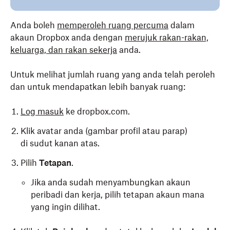
Tapis kandungan mengikut
Aktiviti Terbesar
atau
Anda boleh
Terakhir
.
memperoleh ruang percuma
dalam
akaun Dropbox anda dengan
merujuk rakan-rakan,
Layangkan tetikus ke atas kandungan yang anda
keluarga, dan rakan sekerja
anda
.
ingin ambil tindakan:
Untuk melihat jumlah ruang yang anda telah peroleh
Untuk menghapuskan kandungan, klik
Hapus
.
dan untuk mendapatkan lebih banyak ruang:
Untuk membuka kandungan dalam tab baharu,
Log masuk
klik
(buka).
ke dropbox.com.
Klik avatar anda (gambar profil atau parap)
Ketahui cara mengoptimumkan ruang simpanan
di sudut kanan atas.
untuk pasukan anda dengan alat Pembersihan urus
simpanan.
Pilih
Tetapan
.
Jika anda sudah menyambungkan akaun
peribadi dan kerja, pilih tetapan akaun mana
yang ingin dilihat.