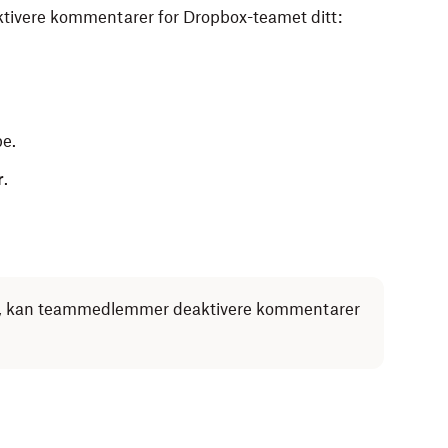
ktivere kommentarer for Dropbox-teamet ditt:
pe.
r
.
rt, kan teammedlemmer deaktivere kommentarer