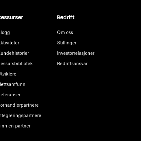
Ressurser
Bedrift
logg
Om oss
ktiviteter
Stillinger
undehistorier
Investorrelasjoner
essursbibliotek
Bedriftsansvar
tviklere
Nettsamfunn
eferanser
orhandlerpartnere
ntegreringspartnere
inn en partner