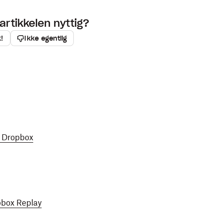
artikkelen nyttig?
k!
Ikke egentlig
å Dropbox
pbox Replay