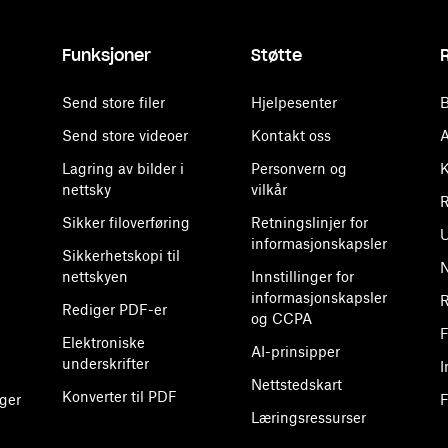
Funksjoner
Støtte
Send store filer
Hjelpesenter
B
Send store videoer
Kontakt oss
A
Lagring av bilder i
Personvern og
K
nettsky
vilkår
R
Sikker filoverføring
Retningslinjer for
U
informasjonskapsler
Sikkerhetskopi til
nettskyen
Innstillinger for
informasjonskapsler
R
Rediger PDF-er
og CCPA
F
Elektroniske
AI-prinsipper
underskrifter
I
Nettstedskart
Konverter til PDF
ger
F
Læringsressurser