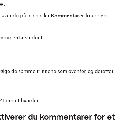
pe.
ikker du på pilen eller
Kommentarer
-knappen
 i kommentarvinduet.
følge de samme trinnene som ovenfor, og deretter
r?
Finn ut hvordan.
ktiverer du kommentarer for et