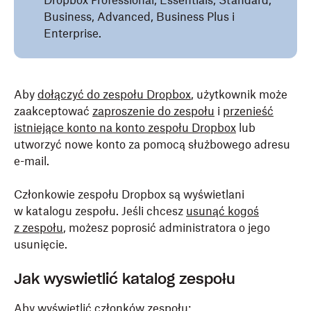
Dropbox Professional, Essentials, Standard,
Business, Advanced, Business Plus i
Enterprise.
Aby
dołączyć do zespołu Dropbox
, użytkownik może
zaakceptować
zaproszenie do zespołu
i
przenieść
istniejące konto na konto zespołu Dropbox
lub
utworzyć nowe konto za pomocą służbowego adresu
e-mail.
Członkowie zespołu Dropbox są wyświetlani
w katalogu zespołu. Jeśli chcesz
usunąć kogoś
z zespołu
, możesz poprosić administratora o jego
usunięcie.
Jak wyświetlić katalog zespołu
Aby wyświetlić członków zespołu: