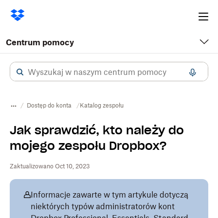
Ope
me
Centrum pomocy
Dostęp do konta
Katalog zespołu
Jak sprawdzić, kto należy do
mojego zespołu Dropbox?
Zaktualizowano Oct 10, 2023
Informacje zawarte w tym artykule dotyczą
niektórych typów administratorów kont