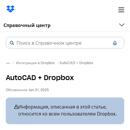
Ope
me
Справочный центр
Интеграция в Dropbox
AutoCAD + Dropbox
AutoCAD + Dropbox
Обновление Jan 31, 2025
Информация, описанная в этой статье,
относится ко всем пользователям Dropbox.