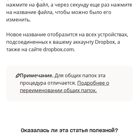
Нажмите
Переименовать
.
нажмите на файл, а через секунду еще раз нажмите
на название файла, чтобы можно было его
При просмотре файла его также можно
изменить.
переименовать с помощью меню действий с
файлом.
Новое название отобразится на всех устройствах,
подсоединенных к вашему аккаунту Dropbox, а
также на сайте dropbox.com.
Примечание.
Для общих папок эта
процедура отличается.
Подробнее о
переименовании общих папок.
Оказалась ли эта статья полезной?