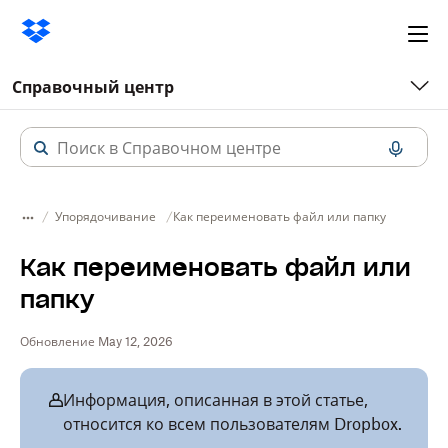
Ope
me
Справочный центр
Упорядочивание
Как переименовать файл или папку
Как переименовать файл или
папку
Обновление May 12, 2026
Информация, описанная в этой статье,
относится ко всем пользователям Dropbox.