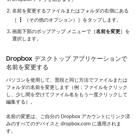
名前を変更するファイルまたはフォルダの右側にある
［
（その他のオプション）］をタップします。
画面下部のポップアップ メニューで［
名前を変更
］を
選択します。
Dropbox アプリを開きます。
Dropbox デスクトップ アプリケーションで
名前を変更するファイルまたはフォルダ名の横にある
名前を変更する
［
（その他のオプション）］をタップします。
パソコンを使用して、普段と同じ方法でファイルまたは
［
名前を変更
］を選択します。
フォルダの名前を変更します（例：ファイルをクリック
し、少し間を空けてファイル名をもう一度クリックして
ファイルを閲覧しているときに、ファイル操作メニュー
編集する）。
から名前を変更することもできます。
名前の変更は、ご自分の Dropbox アカウントにリンク済
みのすべてのデバイスと dropbox.com に適用されま
す。