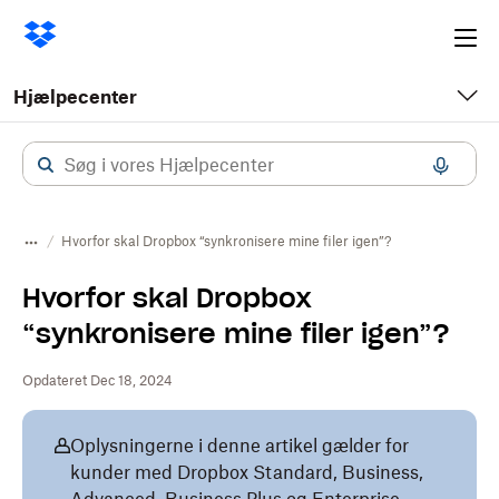
Ope
me
Hjælpecenter
Hvorfor skal Dropbox “synkronisere mine filer igen”?
Hvorfor skal Dropbox
“synkronisere mine filer igen”?
Opdateret Dec 18, 2024
Oplysningerne i denne artikel gælder for
kunder med Dropbox Standard, Business,