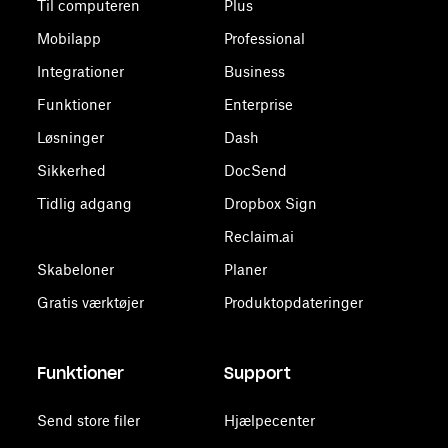
Til computeren
Plus
Mobilapp
Professional
Integrationer
Business
Funktioner
Enterprise
Løsninger
Dash
Sikkerhed
DocSend
Tidlig adgang
Dropbox Sign
Reclaim.ai
Skabeloner
Planer
Gratis værktøjer
Produktopdateringer
Funktioner
Support
Send store filer
Hjælpecenter