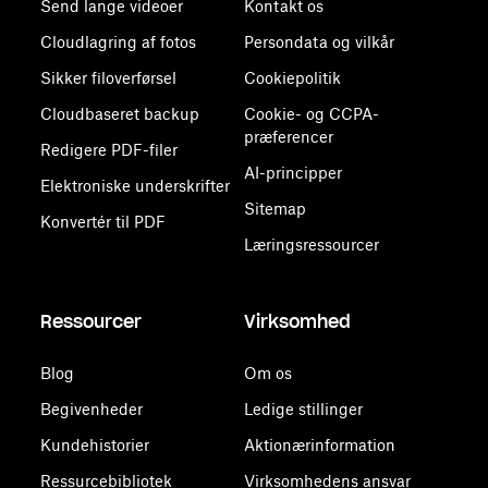
Send lange videoer
Kontakt os
Cloudlagring af fotos
Persondata og vilkår
Sikker filoverførsel
Cookiepolitik
Cloudbaseret backup
Cookie- og CCPA-
præferencer
Redigere PDF-filer
AI-principper
Elektroniske underskrifter
Sitemap
Konvertér til PDF
Læringsressourcer
Ressourcer
Virksomhed
Blog
Om os
Begivenheder
Ledige stillinger
Kundehistorier
Aktionærinformation
Ressurcebibliotek
Virksomhedens ansvar