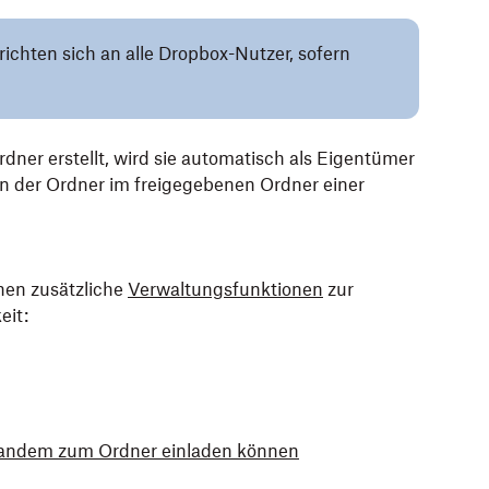
richten sich an alle Dropbox-Nutzer, sofern
ner erstellt, wird sie automatisch als Eigentümer
nn der Ordner im freigegebenen Ordner einer
nen zusätzliche
Verwaltungsfunktionen
zur
eit:
emandem zum Ordner einladen können