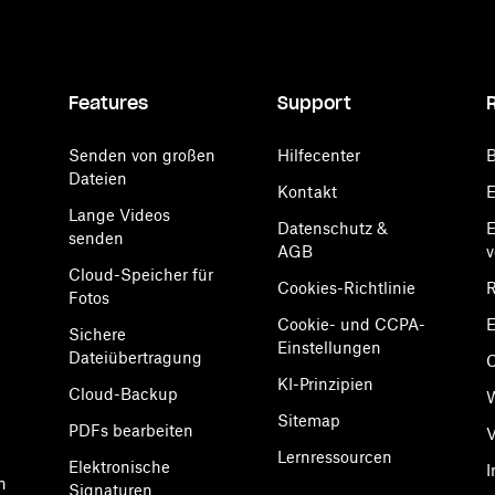
Features
Support
Senden von großen
Hilfecenter
B
Dateien
Kontakt
E
Lange Videos
Datenschutz &
E
senden
AGB
Cloud-Speicher für
Cookies-Richtlinie
R
Fotos
Cookie- und CCPA-
E
Sichere
Einstellungen
Dateiübertragung
KI-Prinzipien
Cloud-Backup
Sitemap
PDFs bearbeiten
V
Lernressourcen
Elektronische
I
n
Signaturen