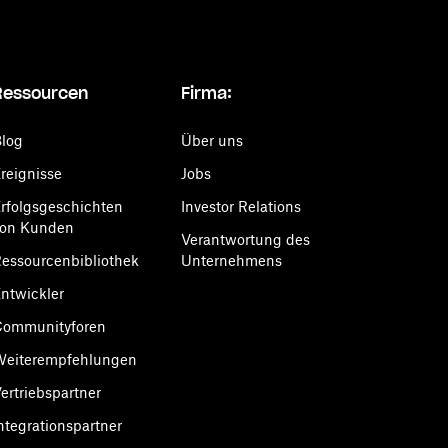
Ressourcen
Firma:
log
Über uns
reignisse
Jobs
rfolgsgeschichten
Investor Relations
von Kunden
Verantwortung des
essourcenbibliothek
Unternehmens
ntwickler
Communityforen
Weiterempfehlungen
ertriebspartner
ntegrationspartner