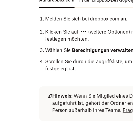
In der Dropbox-Desktop-A
Melden Sie sich bei dropbox.com an
.
Klicken Sie auf
(weitere Optionen) 
festlegen möchten.
Wählen Sie
Berechtigungen verwalte
Scrollen Sie durch die Zugriffsliste, 
festgelegt ist.
Öffnen Sie den Dropbox-Ordner im
Öffnen Sie die
mobile Dropbox-App
Dat
.
Klicken Sie mit der rechten Maustaste
Tippen Sie in Android auf
Hinweis
: Wenn Sie Mitglied eines
(weitere 
festlegen möchten.
neben dem Ordner, für den Sie einen 
aufgeführt ist, gehört der Ordner 
Person außerhalb Ihres Teams.
Frag
Wählen Sie neben
Tippen Sie auf
Zugriff verwalten
(Dropbox) die O
.
Tippen Sie auf die Mitglieder, um die L
Hinweis:
Wenn der
Dateianbieter (Fi
Option nicht verfügbar.