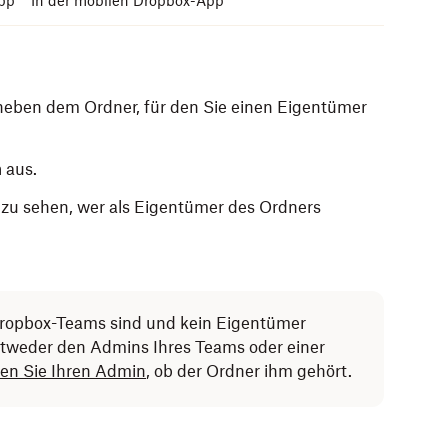
pp
In der mobilen Dropbox-App
neben dem Ordner, für den Sie einen Eigentümer
n
aus.
um zu sehen, wer als Eigentümer des Ordners
ei-Explorer (Windows) bzw. Finder (Mac)
.
 auf den Ordner, für den Sie einen Eigentümer
 Dropbox-Teams sind und kein Eigentümer
Optionen) oder in iOS auf
(weitere Optionen)
Eigentümer festlegen möchten.
entweder den Admins Ihres Teams oder einer
en Sie Ihren Admin
, ob der Ordner ihm gehört.
ption
… teilen
aus.
iste aller Zugriffsberechtigten anzuzeigen.
le Provider)
deaktiviert ist (bei iOS), ist diese