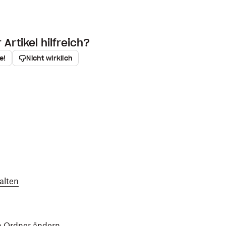
um zu sehen, wer als Eigentümer des Ordners
ugriff.
Artikel hilfreich?
um zu sehen, wer als Eigentümer des Ordners
e!
Nicht wirklich
alten
n Ordner ändern