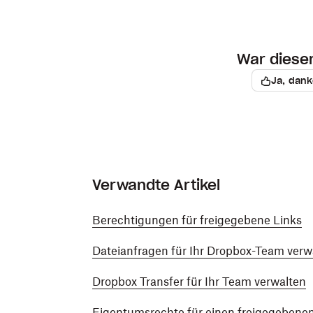
Scrollen Sie durch die Zugriffsliste, 
festgelegt ist.
Klicken Sie auf
Diese Personen haben Z
War dieser 
Scrollen Sie durch die Zugriffsliste, 
festgelegt ist.
Ja, dank
Verwandte Artikel
Berechtigungen für freigegebene Links
Dateianfragen für Ihr Dropbox-Team verw
Dropbox Transfer für Ihr Team verwalten
Eigentumsrechte für einen freigegebene