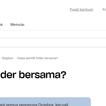
Pusat bantuan
K
uk
Memulai
Bagikan
Siapa pemilik folder bersama?
older bersama?
 bagi semua pengguna Dropbox, kecuali