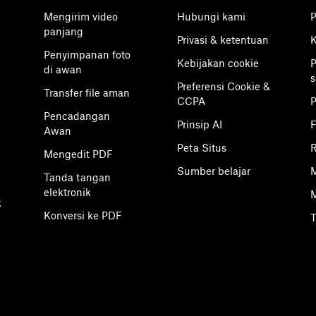
Mengirim video
Hubungi kami
P
panjang
Privasi & ketentuan
K
Penyimpanan foto
Kebijakan cookie
P
di awan
s
Preferensi Cookie &
Transfer file aman
CCPA
Pencadangan
Prinsip AI
F
Awan
Peta Situs
R
Mengedit PDF
Sumber belajar
M
Tanda tangan
elektronik
M
k
Konversi ke PDF
T