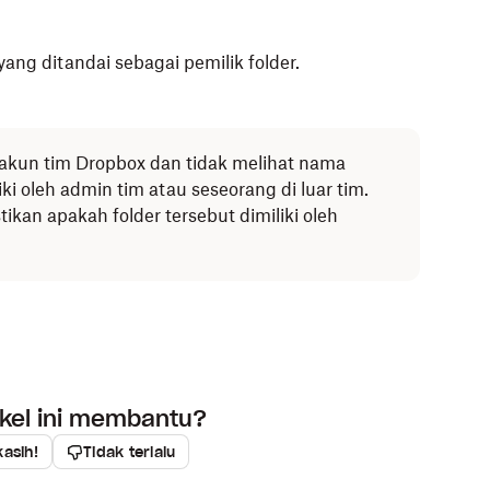
yang ditandai sebagai pemilik folder.
Windows) atau Finder (Mac).
tahu pemiliknya.
au
 akun tim Dropbox dan tidak melihat nama
(opsi lainnya) di iOS di samping folder yang
liki oleh admin tim atau seseorang di luar tim.
).
kan apakah folder tersebut dimiliki oleh
k dipilih, opsi ini tidak akan tersedia.
ar orang yang memiliki akses.
yang ditandai sebagai pemilik folder.
yang ditandai sebagai pemilik folder.
ikel ini membantu?
kasih!
Tidak terlalu