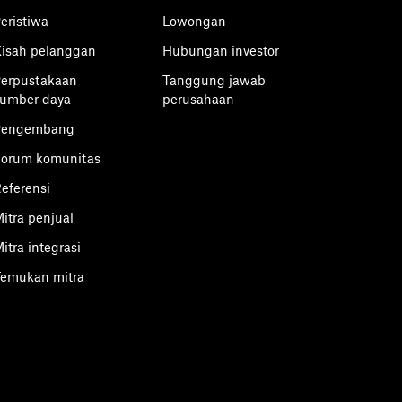
eristiwa
Lowongan
isah pelanggan
Hubungan investor
erpustakaan
Tanggung jawab
umber daya
perusahaan
Pengembang
orum komunitas
eferensi
itra penjual
itra integrasi
emukan mitra