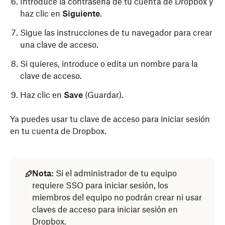
Introduce la contraseña de tu cuenta de Dropbox y
haz clic en
Siguiente
.
Sigue las instrucciones de tu navegador para crear
una clave de acceso.
Si quieres, introduce o edita un nombre para la
clave de acceso.
Haz clic en
Save
(Guardar).
Ya puedes usar tu clave de acceso para iniciar sesión
Abre la aplicación de Dropbox para móviles.
en tu cuenta de Dropbox.
Toca
(cuenta) en la parte inferior derecha.
Toca
Claves de acceso
.
Nota:
Si el administrador de tu equipo
Si ya tienes una clave de acceso, toca
Añadir
requiere SSO para iniciar sesión, los
nueva clave
.
miembros del equipo no podrán crear ni usar
claves de acceso para iniciar sesión en
Introduce la contraseña de tu cuenta de Dropbox y
Dropbox.