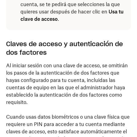
cuenta, se te pedirá que selecciones la que
dirección de correo electrónico.
quieres usar después de hacer clic en
Usa tu
clave de acceso
.
Cuando se te solicite, toca
Usa tu clave de acceso
.
Sigue las instrucciones en pantalla según tu
configuración:
Claves de acceso y autenticación de
Mismo dispositivo:
completa el proceso de
dos factores
inicio de sesión directamente en tu dispositivo
móvil.
Al iniciar sesión con una clave de acceso, se omitirán
los pasos de la autenticación de dos factores que
Dispositivo diferente:
toca
Iniciar sesión con
hayas configurado para tu cuenta, incluidas las
otro dispositivo
y, luego, escanea el código QR
cuentas de equipo en las que el administrador haya
que se muestra en la pantalla con el dispositivo
establecido la autenticación de dos factores como
que contiene tu clave de acceso. Sigue las
requisito.
instrucciones para finalizar el inicio de sesión.
Cuando usas datos biométricos o una clave física que
requiere un PIN para acceder a tu cuenta mediante
claves de acceso, esto satisface automáticamente el