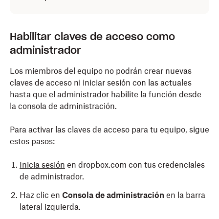
toca
Siguiente
.
Sigue las instrucciones de la aplicación para crear
una clave de acceso.
Habilitar claves de acceso como
administrador
Si quieres, introduce o edita un nombre para la
clave de acceso.
Los miembros del equipo no podrán crear nuevas
Toca
Listo
.
claves de acceso ni iniciar sesión con las actuales
hasta que el administrador habilite la función desde
la consola de administración.
Para activar las claves de acceso para tu equipo, sigue
estos pasos:
Inicia sesión
en dropbox.com con tus credenciales
de administrador.
Haz clic en
Consola de administración
en la barra
lateral izquierda.