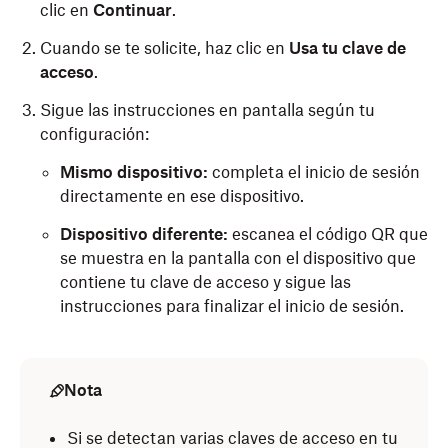
clic en
Continuar
.
Cuando se te solicite, haz clic en
Usa tu clave de
acceso
.
Sigue las instrucciones en pantalla según tu
configuración:
Mismo dispositivo:
completa el inicio de sesión
directamente en ese dispositivo.
Dispositivo diferente:
escanea el código QR que
se muestra en la pantalla con el dispositivo que
contiene tu clave de acceso y sigue las
instrucciones para finalizar el inicio de sesión.
Introduce tu dirección de correo electrónico y toca
Continuar
.
Nota
Si hay una clave de acceso disponible en tu
Si se detectan varias claves de acceso en tu
dispositivo, no es necesario que introduzcas una