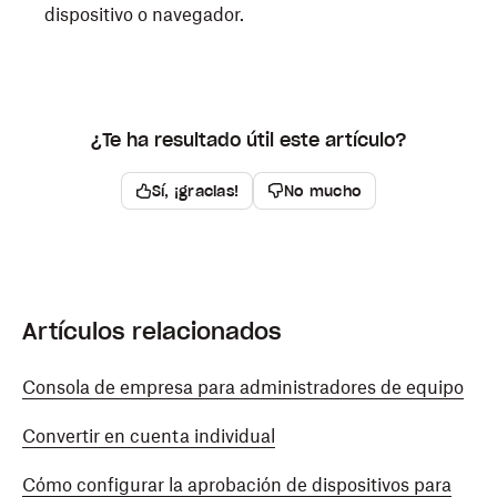
dispositivo o navegador.
Abre la aplicación de Dropbox para móviles.
Toca
(cuenta) en la parte inferior derecha.
¿Te ha resultado útil este artículo?
Toca
Claves de acceso
.
Sí, ¡gracias!
No mucho
Toca
(eliminar) junto a la clave de acceso que
quieras quitar.
Introduce la contraseña de tu cuenta de Dropbox y
toca
Siguiente
.
Artículos relacionados
Toca
Eliminar
.
Consola de empresa para administradores de equipo
Para quitar por completo la clave de acceso,
elimínala también del gestor de credenciales de tu
Convertir en cuenta individual
dispositivo. Los pasos pueden variar según tu
dispositivo o navegador.
Cómo configurar la aprobación de dispositivos para