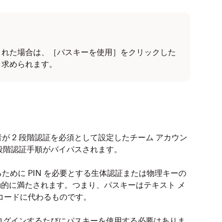
ップします。
は、メール アドレスを入力する必要はありません。
を使用
］をタップします。
された場合は、［パスキーを使用］をクリックした
う求められます。
直接ログイン プロセスを完了します。
ンイン
］をタップし、パスキーを保持しているデバイ
R コードをスキャンします。指示に従ってログインを
が 2 段階認証を必須として設定したチーム アカウン
 段階認証手順がバイパスされます。
めに PIN を必要とする生体認証または物理キーの
動的に満たされます。つまり、パスキーはテキスト メ
コードに代わるものです。
、ログインするたびにパスキーを使用する必要はありま