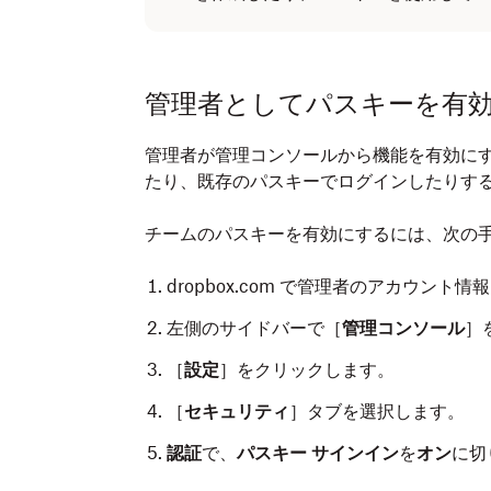
Dropbox アカウントのパスワードを入
アプリの指示に従ってパスキーを作成し
管理者としてパスキーを有
必要に応じて、パスキーのニックネーム
管理者が管理コンソールから機能を有効にす
［
完了
］をタップします。
たり、既存のパスキーでログインしたりす
チームのパスキーを有効にするには、次の
dropbox.com で管理者のアカウント
左側のサイドバーで［
管理コンソール
］
［
設定
］をクリックします。
［
セキュリティ
］タブを選択します。
認証
で、
パスキー サインイン
を
オン
に切