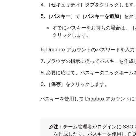
［
セキュリティ
］タブをクリックします
［
パスキー
］で［
パスキーを追加
］をク
すでにパスキーをお持ちの場合は、［
クリックします。
Dropbox アカウントのパスワードを入
ブラウザの指示に従ってパスキーを作成
必要に応じて、パスキーのニックネーム
［
保存
］をクリックします。
パスキーを使用して Dropbox アカウン
Dropbox モバイル アプリを開きます。
右下の
（アカウント）をタップしま
［
パスキー
］をタップします。
注：
チーム管理者がログインに SSO
を作成したり、パスキーを使用して D
すでにパスキーをお持ちの場合は、［