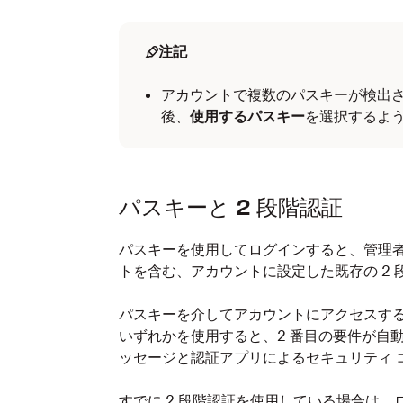
メール アドレスを入力し、［
続行
］をタ
デバイスでパスキーが利用可能な場合
注記
プロンプトが表示されたら、［
パスキー
アカウントで複数のパスキーが検出
後、
使用するパスキー
を選択するよ
設定に応じて、画面の指示に従います。
同じデバイス：
モバイル デバイスで
別のデバイス：
［
別のデバイスでサイ
パスキーと 2 段階認証
スを使用して画面に表示されている Q
完了します。
パスキーを使用してログインすると、管理者
トを含む、アカウントに設定した既存の 2
パスキーを介してアカウントにアクセスするた
いずれかを使用すると、2 番目の要件が自
ッセージと認証アプリによるセキュリティ 
すでに 2 段階認証を使用している場合は