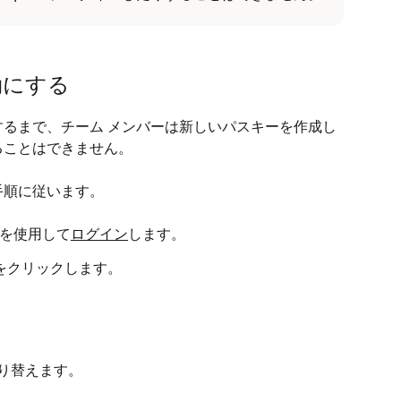
力し、［
次へ
］をタップします。
ます。
効にする
を入力または編集します。
るまで、チーム メンバーは新しいパスキーを作成し
ることはできません。
手順に従います。
情報を使用して
ログイン
します。
をクリックします。
り替えます。