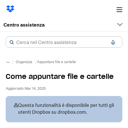
Ope
me
Centro assistenza
Organizza
Appuntare file e cartelle
Come appuntare file e cartelle
Aggiornato Mar 14, 2025
Questa funzionalità è disponibile per tutti gli
utenti Dropbox su dropbox.com.