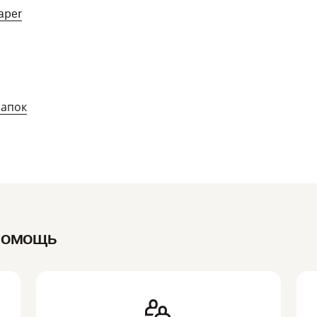
aper
папок
помощь