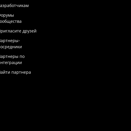
Разработчикам
Форумы
сообщества
ригласите друзей
Партнеры-
посредники
Партнеры по
интеграции
Найти партнера