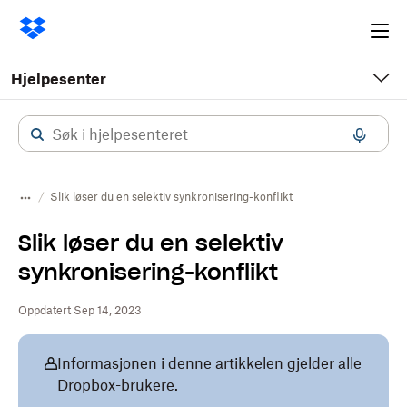
Ope
me
Hjelpesenter
Slik løser du en selektiv synkronisering-konflikt
Slik løser du en selektiv
synkronisering-konflikt
Oppdatert Sep 14, 2023
Informasjonen i denne artikkelen gjelder alle
Dropbox-brukere.