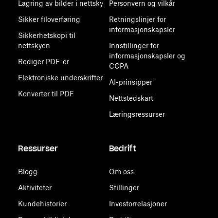
Lagring av bilder i nettsky
Personvern og vilkår
Sikker filoverføring
Retningslinjer for
informasjonskapsler
Sikkerhetskopi til
nettskyen
Innstillinger for
informasjonskapsler og
Rediger PDF-er
CCPA
Elektroniske underskrifter
AI-prinsipper
Konverter til PDF
Nettstedskart
Læringsressurser
Ressurser
Bedrift
Blogg
Om oss
Aktiviteter
Stillinger
Kundehistorier
Investorrelasjoner