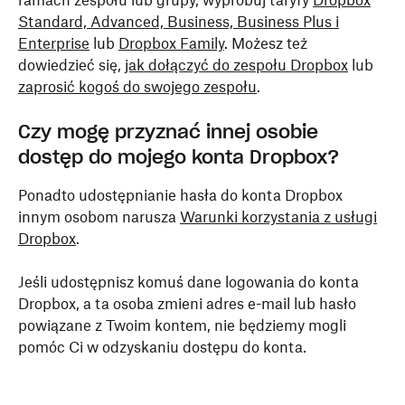
ramach zespołu lub grupy, wypróbuj taryfy
Dropbox
Standard, Advanced, Business, Business Plus i
Enterprise
lub
Dropbox Family
. Możesz też
dowiedzieć się,
jak dołączyć do zespołu Dropbox
lub
zaprosić kogoś do swojego zespołu
.
Czy mogę przyznać innej osobie
dostęp do mojego konta Dropbox?
Ponadto udostępnianie hasła do konta Dropbox
innym osobom narusza
Warunki korzystania z usługi
Dropbox
.
Jeśli udostępnisz komuś dane logowania do konta
Dropbox, a ta osoba zmieni adres e-mail lub hasło
powiązane z Twoim kontem, nie będziemy mogli
pomóc Ci w odzyskaniu dostępu do konta.