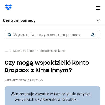
Ope
me
Centrum pomocy
Dostęp do konta
​​Udostępnianie konta
Czy mogę współdzielić konto
Dropbox z kimś innym?
Zaktualizowano Jan 13, 2025
Informacje zawarte w tym artykule dotyczą
wszystkich użytkowników Dropbox.