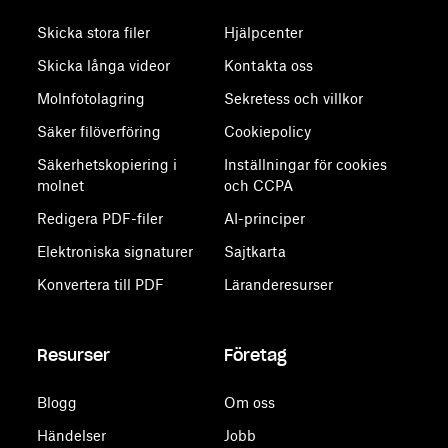
Skicka stora filer
Hjälpcenter
Skicka långa videor
Kontakta oss
Molnfotolagring
Sekretess och villkor
Säker filöverföring
Cookiepolicy
Säkerhetskopiering i
Inställningar för cookies
molnet
och CCPA
Redigera PDF-filer
AI-principer
Elektroniska signaturer
Sajtkarta
Konvertera till PDF
Läranderesurser
Resurser
Företag
Blogg
Om oss
Händelser
Jobb