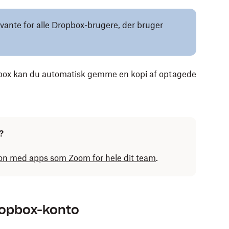
evante for alle Dropbox-brugere, der bruger
box kan du automatisk gemme en kopi af optagede
?
ion med apps som Zoom for hele dit team
.
ropbox-konto