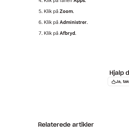
Klik på fanen
Apps
.
Klik på
Zoom
.
Klik på
Administrer
.
Klik på
Afbryd
.
Hjalp 
Ja, tak
Relaterede artikler