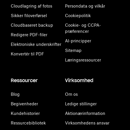
Cloudlagring af fotos
Persondata og vilkår
Sikker filoverførsel
Cookiepolitik
Cloudbaseret backup
Cookie- og CCPA-
præferencer
Redigere PDF-filer
AI-principper
Elektroniske underskrifter
Sitemap
Konvertér til PDF
Læringsressourcer
Ressourcer
Virksomhed
Blog
Om os
Begivenheder
Ledige stillinger
Kundehistorier
Aktionærinformation
Ressurcebibliotek
Virksomhedens ansvar