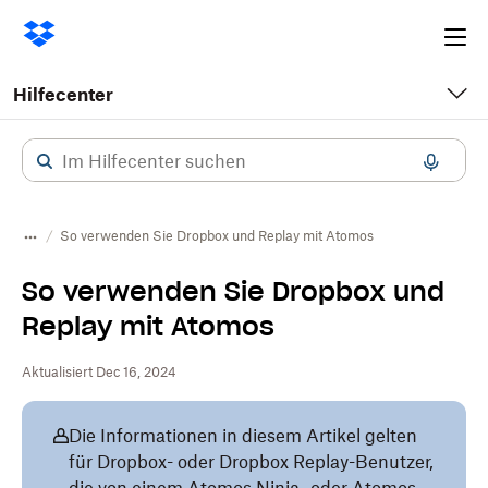
Ope
me
Hilfecenter
So verwenden Sie Dropbox und Replay mit Atomos
So verwenden Sie Dropbox und
Replay mit Atomos
Aktualisiert Dec 16, 2024
Die Informationen in diesem Artikel gelten
für Dropbox- oder Dropbox Replay-Benutzer,