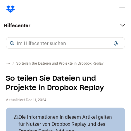
Ope
me
Hilfecenter
So teilen Sie Dateien und Projekte in Dropbox Replay
So teilen Sie Dateien und
Projekte in Dropbox Replay
Aktualisiert Dec 11, 2024
Die Informationen in diesem Artikel gelten
für Nutzer von Dropbox Replay und des