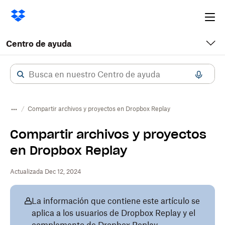
Ope
me
Centro de ayuda
Compartir archivos y proyectos en Dropbox Replay
Compartir archivos y proyectos
en Dropbox Replay
Actualizada Dec 12, 2024
La información que contiene este artículo se
aplica a los usuarios de Dropbox Replay y el