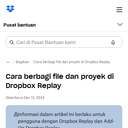
Ope
me
Pusat bantuan
Bagikan
Cara berbagi file dan proyek di Dropbox Replay
Cara berbagi file dan proyek di
Dropbox Replay
Diperbarui Dec 12, 2024
Informasi dalam artikel ini berlaku untuk
pengguna dengan Dropbox Replay dan Add-