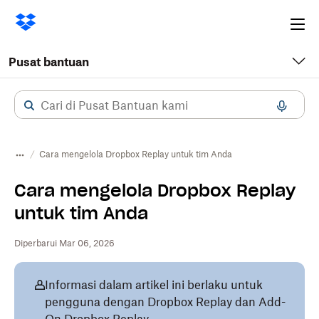
Ope
me
Pusat bantuan
Cara mengelola Dropbox Replay untuk tim Anda
Cara mengelola Dropbox Replay
untuk tim Anda
Diperbarui Mar 06, 2026
Informasi dalam artikel ini berlaku untuk
pengguna dengan Dropbox Replay dan Add-