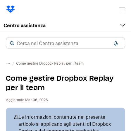
Ope
me
Centro assistenza
Come gestire Dropbox Replay per il team
Come gestire Dropbox Replay
per il team
Aggiornato Mar 06, 2026
Le informazioni contenute nel presente
articolo si applicano agli utenti di Dropbox