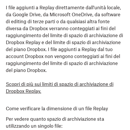
Accedi
a replay.dropbox.com.
I file aggiunti a Replay direttamente dall'unità locale,
Passa il mouse sopra la miniatura del file da
da Google Drive, da Microsoft OneDrive, da software
scaricare e fai clic su “
…
” (puntini di sospensione)
di editing di terze parti o da qualsiasi altra fonte
in alto a destra.
diversa da Dropbox verranno conteggiati ai fini del
raggiungimento del limite di spazio di archiviazione di
Fai clic sull’icona di download (freccia rivolta verso
Dropbox Replay e del limite di spazio di archiviazione
il basso sopra una linea) e seleziona una delle
del piano Dropbox. I file aggiunti a Replay dal tuo
seguenti opzioni:
account Dropbox non vengono conteggiati ai fini del
raggiungimento del limite di spazio di archiviazione
Scarica originale
: scarica il file nella dimensione
del piano Dropbox.
originale
Scarica video proxy
: scegli un proxy nella
Scopri di più sui limiti di spazio di archiviazione di
risoluzione che desideri
Dropbox Replay
.
Scarica tutto
: scarica tutti i proxy disponibili in
una volta sola, creando un file .zip
Come verificare la dimensione di un file Replay
Per vedere quanto spazio di archiviazione sta
utilizzando un singolo file: