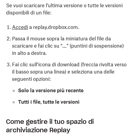
Se vuoi scaricare l’ultima versione o tutte le versioni
disponibili di un file:
Accedi
a replay.dropbox.com.
Passa il mouse sopra la miniatura del file da
scaricare e fai clic su “
…
” (puntini di sospensione)
in alto a destra.
Fai clic sull’icona di download (freccia rivolta verso
il basso sopra una linea) e seleziona una delle
seguenti opzioni:
Solo la versione più recente
Tutti i file, tutte le versioni
Per scaricare uno o più file con risoluzioni o
Come gestire il tuo spazio di
dimensioni inferiori:
archiviazione Replay