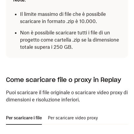
Fai clic sull'icona di download (freccia che punta
verso il basso su una linea) in alto a destra, quindi
Il limite massimo di file che è possibile
seleziona una delle seguenti opzioni:
scaricare in formato .zip è 10.000.
Solo la versione più recente dei file
Non è possibile scaricare tutti i file di un
Solo file con stato “Approvato”
progetto come cartella .zip se la dimensione
totale supera i 250 GB.
Fai clic su
Scarica
.
Come scaricare file o proxy in Replay
Puoi scaricare il file originale o scaricare video proxy di
dimensioni e risoluzione inferiori.
Per scaricare i file
Per scaricare video proxy