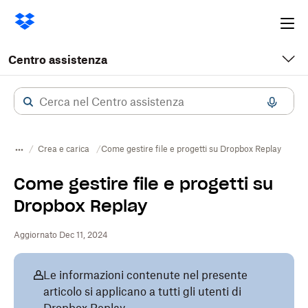
Ope
me
Centro assistenza
Crea e carica
Come gestire file e progetti su Dropbox Replay
Come gestire file e progetti su
Dropbox Replay
Aggiornato Dec 11, 2024
Le informazioni contenute nel presente
articolo si applicano a tutti gli utenti di