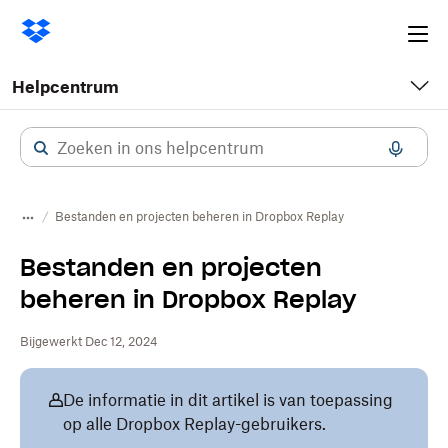
Ope
me
Helpcentrum
Bestanden en projecten beheren in Dropbox Replay
Bestanden en projecten
beheren in Dropbox Replay
Bijgewerkt Dec 12, 2024
De informatie in dit artikel is van toepassing
op alle Dropbox Replay-gebruikers.