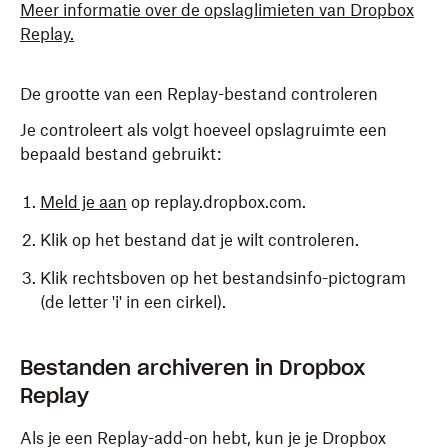
Meer informatie over de opslaglimieten van Dropbox
in de originele grootte
Replay
.
Proxy downloaden
: kies een proxy in de
gewenste resolutie
De grootte van een Replay-bestand controleren
Alles downloaden
: download alle beschikbare
Je controleert als volgt hoeveel opslagruimte een
proxy's in één keer in een .zip- bestand.
bepaald bestand gebruikt:
Meld je aan
op replay.dropbox.com.
Klik op het bestand dat je wilt controleren.
Klik rechtsboven op het bestandsinfo-pictogram
(de letter 'i' in een cirkel).
Bestanden archiveren in Dropbox
Replay
Als je een Replay-add-on hebt, kun je je Dropbox