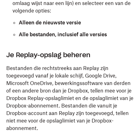
omlaag wijst naar een lijn) en selecteer een van de
volgende opties:
Alleen de nieuwste versie
Alle bestanden, inclusief alle versies
Je downloadt als volgt een bestand of bestanden in
Je Replay-opslag beheren
lagere resoluties of groottes:
Bestanden die rechtstreeks aan Replay zijn
Meld je aan
op replay.dropbox.com.
toegevoegd vanaf je lokale schijf, Google Drive,
Microsoft OneDrive, bewerkingssoftware van derden
Wijs de miniatuur aan van het bestand dat je wilt
of een andere bron dan je Dropbox, tellen mee voor je
downloaden en klik rechtsboven op '
…
' (drie
Dropbox Replay-opslaglimiet en de opslaglimiet van je
horizontale puntjes).
Dropbox-abonnement. Bestanden die vanuit je
Klik bovenaan op het downloadpictogram (pijl die
Dropbox-account aan Replay zijn toegevoegd, tellen
omlaag wijst naar een lijn) en selecteer een van de
niet mee voor de opslaglimiet van je Dropbox-
volgende opties:
abonnement.
Origineel downloaden
: download het bestand