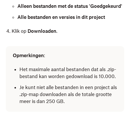
Alleen bestanden met de status 'Goedgekeurd'
Alle bestanden en versies in dit project
Klik op
Downloaden
.
Open het Replay-project dat je wilt downloaden.
Opmerkingen
:
Klik op het downloadpictogram (pijl naar beneden
naar een lijn) in de rechterbovenhoek en selecteer
Het maximale aantal bestanden dat als .zip-
een van de volgende:
bestand kan worden gedownload is 10.000.
Alleen de laatste versie van bestanden
Je kunt niet alle bestanden in een project als
Alleen bestanden met de status 'Goedgekeurd'
.zip-map downloaden als de totale grootte
meer is dan 250 GB.
Klik op
Downloaden
.