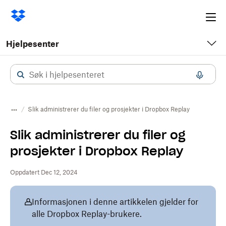
Ope
me
Hjelpesenter
Slik administrerer du filer og prosjekter i Dropbox Replay
Slik administrerer du filer og
prosjekter i Dropbox Replay
Oppdatert Dec 12, 2024
Informasjonen i denne artikkelen gjelder for
alle Dropbox Replay-brukere.