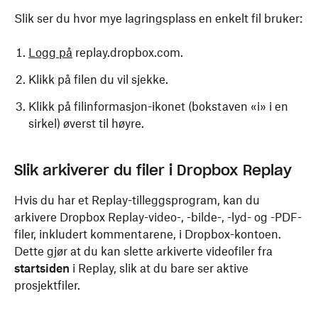
Last ned alle
: Last ned alle tilgjengelige proxyer
Slik ser du hvor mye lagringsplass en enkelt fil bruker:
samtidig i en .zip- fil
Logg på
replay.dropbox.com.
Klikk på filen du vil sjekke.
Klikk på filinformasjon-ikonet (bokstaven «i» i en
sirkel) øverst til høyre.
Slik arkiverer du filer i Dropbox Replay
Hvis du har et Replay-tilleggsprogram, kan du
arkivere Dropbox Replay-video-, -bilde-, -lyd- og -PDF-
filer, inkludert kommentarene, i Dropbox-kontoen.
Dette gjør at du kan slette arkiverte videofiler fra
startsiden
i Replay, slik at du bare ser aktive
prosjektfiler.