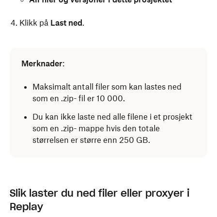
Klikk på
Last ned
.
Åpne Replay-prosjektet du vil laste ned.
Merknader
:
Klikk på nedlastingsikonet (pilen som peker ned på
en linje) øverst til høyre, og velg deretter ett av
Maksimalt antall filer som kan lastes ned
følgende:
som en .zip- fil er 10 000.
Kun de nyeste versjonene av filer
Du kan ikke laste ned alle filene i et prosjekt
Kun filer med «godkjent»-status
som en .zip- mappe hvis den totale
størrelsen er større enn 250 GB.
Klikk på
Last ned
.
Slik laster du ned filer eller proxyer i
Replay