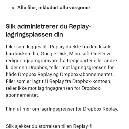
Alle filer, inkludert alle versjoner
For å laste ned en fil eller filer i lavere oppløsninger
Slik administrerer du Replay-
eller størrelser:
lagringsplassen din
Logg på
replay.dropbox.com.
Filer som legges til i Replay direkte fra den lokale
Hold musepekeren over miniatyrbildet til filen du
harddisken din, Google Disk, Microsoft OneDrive,
ønsker å laste ned, og klikk på «
…
» (ellipse) øverst
redigeringsprogramvare fra tredjeparter eller andre
til høyre.
kilder enn Dropbox, teller mot lagringsgrensen for
både Dropbox Replay og Dropbox-abonnementet.
Klikk på last ned-ikonet (pil som peker ned til en
Filer som er lagt til i Replay fra Dropbox-kontoen,
linje) øverst, og velg deretter ett av følgende:
teller ikke mot lagringsgrensen for Dropbox-
abonnementet.
Last ned original
: Last ned filen i sin
opprinnelige størrelse
Finn ut mer om lagringsgrenser for Dropbox Replay
.
Last ned proxy
: Velg en proxy i den
oppløsningen du ønsker
Slik sjekker du størrelsen til en Replay-fil