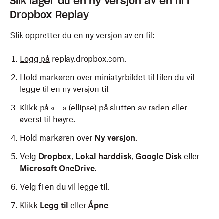
Slik lager du en ny versjon av en fil i
Dropbox Replay
Slik oppretter du en ny versjon av en fil:
Logg på
replay.dropbox.com.
Hold markøren over miniatyrbildet til filen du vil
legge til en ny versjon til.
Klikk på «
…
» (ellipse) på slutten av raden eller
øverst til høyre.
Hold markøren over
Ny versjon
.
Velg
Dropbox
,
Lokal harddisk
,
Google Disk
eller
Microsoft OneDrive
.
Velg filen du vil legge til.
Klikk
Legg til
eller
Åpne
.