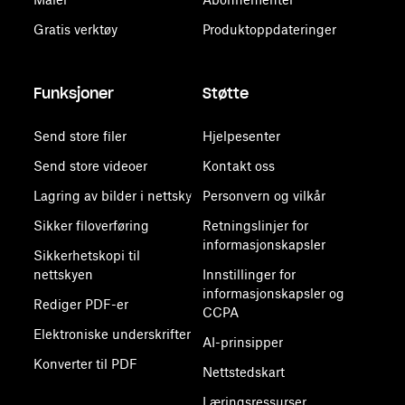
Gratis verktøy
Produktoppdateringer
Funksjoner
Støtte
Send store filer
Hjelpesenter
Send store videoer
Kontakt oss
Lagring av bilder i nettsky
Personvern og vilkår
Sikker filoverføring
Retningslinjer for
informasjonskapsler
Sikkerhetskopi til
nettskyen
Innstillinger for
informasjonskapsler og
Rediger PDF-er
CCPA
Elektroniske underskrifter
AI-prinsipper
Konverter til PDF
Nettstedskart
Læringsressurser