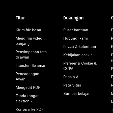
Fitur
Dukungan
Kirim file besar
Pusat bantuan
B
Mengirim video
Hubungi kami
P
panjang
Privasi & ketentuan
K
Penyimpanan foto
Kebijakan cookie
P
di awan
s
Preferensi Cookie &
Transfer file aman
CCPA
Pencadangan
Prinsip AI
F
Awan
Peta Situs
R
Mengedit PDF
Sumber belajar
M
Tanda tangan
elektronik
M
k
Konversi ke PDF
T