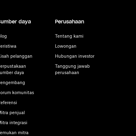
Sumber daya
Perusahaan
log
Tentang kami
eristiwa
Lowongan
isah pelanggan
Hubungan investor
erpustakaan
Tanggung jawab
umber daya
perusahaan
Pengembang
orum komunitas
eferensi
itra penjual
itra integrasi
emukan mitra