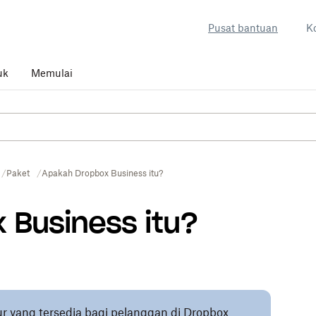
Pusat bantuan
K
uk
Memulai
Paket
Apakah Dropbox Business itu?
 Business itu?
tur yang tersedia bagi pelanggan di Dropbox